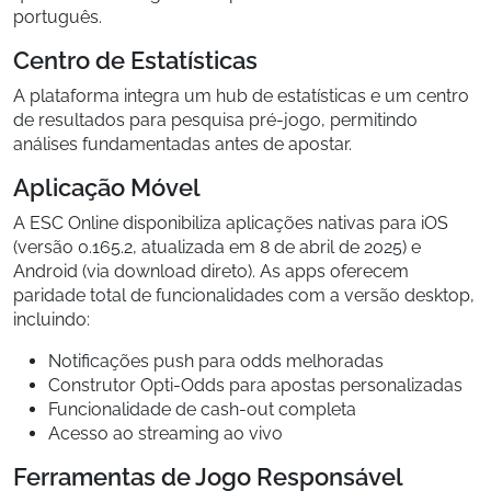
português.
Centro de Estatísticas
A plataforma integra um hub de estatísticas e um centro
de resultados para pesquisa pré-jogo, permitindo
análises fundamentadas antes de apostar.
Aplicação Móvel
A ESC Online disponibiliza aplicações nativas para iOS
(versão 0.165.2, atualizada em 8 de abril de 2025) e
Android (via download direto). As apps oferecem
paridade total de funcionalidades com a versão desktop,
incluindo:
Notificações push para odds melhoradas
Construtor Opti-Odds para apostas personalizadas
Funcionalidade de cash-out completa
Acesso ao streaming ao vivo
Ferramentas de Jogo Responsável