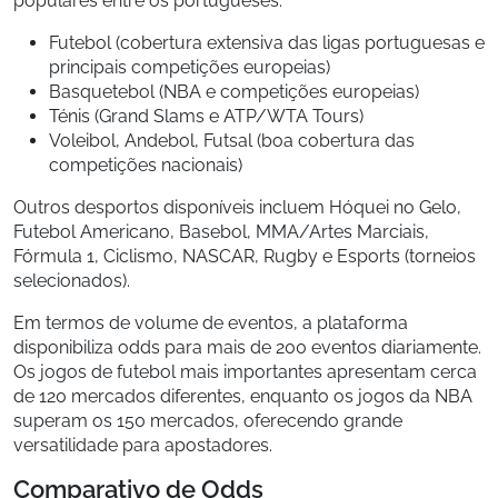
populares entre os portugueses:
Futebol (cobertura extensiva das ligas portuguesas e
principais competições europeias)
Basquetebol (NBA e competições europeias)
Ténis (Grand Slams e ATP/WTA Tours)
Voleibol, Andebol, Futsal (boa cobertura das
competições nacionais)
Outros desportos disponíveis incluem Hóquei no Gelo,
Futebol Americano, Basebol, MMA/Artes Marciais,
Fórmula 1, Ciclismo, NASCAR, Rugby e Esports (torneios
selecionados).
Em termos de volume de eventos, a plataforma
disponibiliza odds para mais de 200 eventos diariamente.
Os jogos de futebol mais importantes apresentam cerca
de 120 mercados diferentes, enquanto os jogos da NBA
superam os 150 mercados, oferecendo grande
versatilidade para apostadores.
Comparativo de Odds