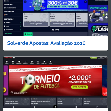
Solverde Apostas: Avaliação 2026