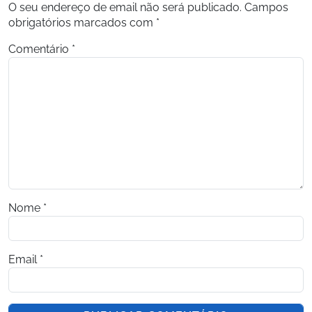
O seu endereço de email não será publicado.
Campos
obrigatórios marcados com
*
Comentário
*
Nome
*
Email
*