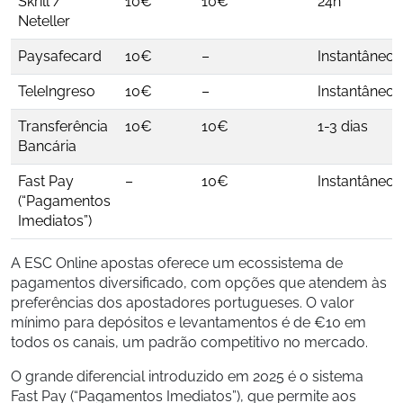
Skrill /
10€
10€
24h
Neteller
Paysafecard
10€
–
Instantâneo
TeleIngreso
10€
–
Instantâneo
Transferência
10€
10€
1-3 dias
Bancária
Fast Pay
–
10€
Instantâneo
(“Pagamentos
Imediatos”)
A ESC Online apostas oferece um ecossistema de
pagamentos diversificado, com opções que atendem às
preferências dos apostadores portugueses. O valor
mínimo para depósitos e levantamentos é de €10 em
todos os canais, um padrão competitivo no mercado.
O grande diferencial introduzido em 2025 é o sistema
Fast Pay (“Pagamentos Imediatos”), que permite aos