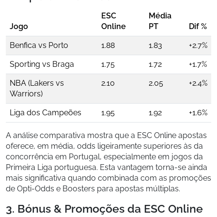
ESC
Média
Jogo
Online
PT
Dif %
Benfica vs Porto
1.88
1.83
+2.7%
Sporting vs Braga
1.75
1.72
+1.7%
NBA (Lakers vs
2.10
2.05
+2.4%
Warriors)
Liga dos Campeões
1.95
1.92
+1.6%
A análise comparativa mostra que a ESC Online apostas
oferece, em média, odds ligeiramente superiores às da
concorrência em Portugal, especialmente em jogos da
Primeira Liga portuguesa. Esta vantagem torna-se ainda
mais significativa quando combinada com as promoções
de Opti-Odds e Boosters para apostas múltiplas.
3. Bónus & Promoções da ESC Online