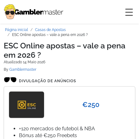
Saltar para o conteúdo
Página inicial
Casas de Apostas
ESC Online apostas – vale a pena em 2026 ?
ESC Online apostas – vale a pena
em 2026 ?
Atualizado 14 Maio 2026
By
Gamblermaster
DIVULGAÇÃO DE ANÚNCIOS
€250
+120 mercados de futebol & NBA
Bónus até €250 Freebets