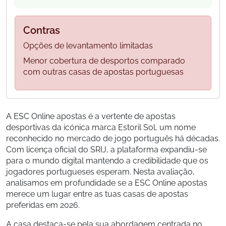
Contras
Opções de levantamento limitadas
Menor cobertura de desportos comparado
com outras casas de apostas portuguesas
A ESC Online apostas é a vertente de apostas
desportivas da icónica marca Estoril Sol, um nome
reconhecido no mercado de jogo português há décadas.
Com licença oficial do SRIJ, a plataforma expandiu-se
para o mundo digital mantendo a credibilidade que os
jogadores portugueses esperam. Nesta avaliação,
analisamos em profundidade se a ESC Online apostas
merece um lugar entre as tuas casas de apostas
preferidas em 2026.
A casa destaca-se pela sua abordagem centrada no