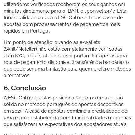
utilizadores verificados receberem os seus ganhos em
minutos diretamente para o IBAN, disponível 24/7. Esta
funcionalidade coloca a ESC Online entre as casas de
apostas com processamentos de pagamentos mais
rápidos em Portugal.
Um ponto de atenção: quando as e-wallets
(Skrill/Neteller) não estão completamente verificadas
com KYC, alguns utilizadores reportam ter apenas uma
rota de pagamento disponível (transferência bancária), o
que pode ser uma limitação para quem prefere métodos
alternativos.
6. Conclusão
A ESC Online apostas posiciona-se como uma opção
sólida no mercado português de apostas desportivas
em 2025. A casa de apostas combina a credibilidade de
uma marca estabelecida com funcionalidades modernas
que satisfazem as expectativas dos apostadores atuais.