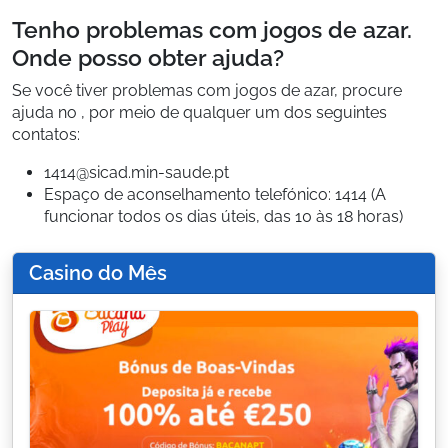
Tenho problemas com jogos de azar.
Onde posso obter ajuda?
Se você tiver problemas com jogos de azar, procure
ajuda no , por meio de qualquer um dos seguintes
contatos:
1414@sicad.min-saude.pt
Espaço de aconselhamento telefónico: 1414 (A
funcionar todos os dias úteis, das 10 às 18 horas)
Casino do Mês