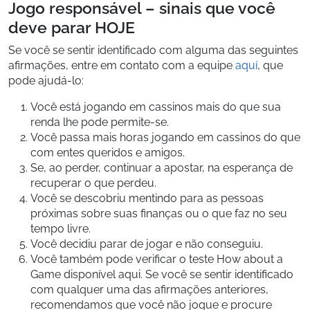
Jogo responsável – sinais que você
deve parar HOJE
Se você se sentir identificado com alguma das seguintes
afirmações, entre em contato com a equipe
aquí
, que
pode ajudá-lo:
Você está jogando em cassinos mais do que sua
renda lhe pode permite-se.
Você passa mais horas jogando em cassinos do que
com entes queridos e amigos.
Se, ao perder, continuar a apostar, na esperança de
recuperar o que perdeu.
Você se descobriu mentindo para as pessoas
próximas sobre suas finanças ou o que faz no seu
tempo livre.
Você decidiu parar de jogar e não conseguiu.
Você também pode verificar o teste How about a
Game disponível aqui. Se você se sentir identificado
com qualquer uma das afirmações anteriores,
recomendamos que você não jogue e procure