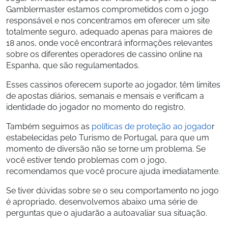
Gamblermaster estamos comprometidos com o jogo
responsável e nos concentramos em oferecer um site
totalmente seguro, adequado apenas para maiores de
18 anos, onde você encontrará informações relevantes
sobre os diferentes operadores de cassino online na
Espanha, que são regulamentados.
Esses cassinos oferecem suporte ao jogador, têm limites
de apostas diários, semanais e mensais e verificam a
identidade do jogador no momento do registro.
Também seguimos as
políticas de proteção ao jogado
r
estabelecidas pelo Turismo de Portugal, para que um
momento de diversão não se torne um problema. Se
você estiver tendo problemas com o jogo,
recomendamos que você procure ajuda imediatamente.
Se tiver dúvidas sobre se o seu comportamento no jogo
é apropriado, desenvolvemos abaixo uma série de
perguntas que o ajudarão a autoavaliar sua situação.