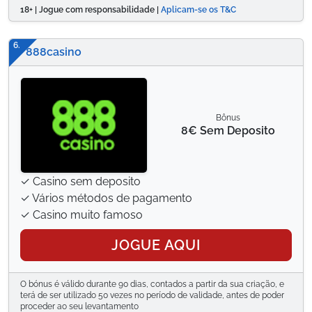
18+ | Jogue com responsabilidade |
Aplicam-se os T&C
6.
888casino
Bônus
8€ Sem Deposito
Casino sem deposito
Vários métodos de pagamento
Casino muito famoso
JOGUE AQUI
O bónus é válido durante 90 dias, contados a partir da sua criação, e
terá de ser utilizado 50 vezes no período de validade, antes de poder
proceder ao seu levantamento