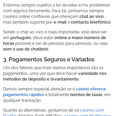
Estamos sempre sujeitos a ter dúvidas e/ou problemas
com alguma ferramenta. Para tal, primamos sempre
casinos online confiáveis que ofereçam
chat ao vivo
,
mas também suporte por
e-mail
e
contacto telefónico
.
Sendo o chat ao vivo o mais importante, este deve ser
em
português
, deve estar
online o maior número de
horas
possível e ser de pessoas para pessoas, ou seja,
sem o uso de chatbots
.
3. Pagamentos Seguros e Variados
Um dos fatores que mais damos importância são os
pagamentos, uma vez que deve haver
variedade nos
métodos de depósito e levantamento
.
Damos sempre especial atenção se o
casino oferece
pagamentos rápidos
e totalmente
isentos de taxas
, em
qualquer transação.
Quanto às alternativas, gostamos de ve
casinos com
PayPal
, Neteller, Skrill, MB Way,
casinos com Multibanco
,