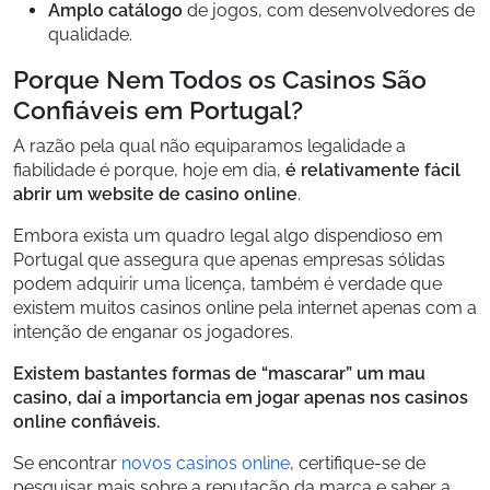
Amplo catálogo
de jogos, com desenvolvedores de
qualidade.
Porque Nem Todos os Casinos São
Confiáveis em Portugal?
A razão pela qual não equiparamos legalidade a
fiabilidade é porque, hoje em dia,
é relativamente fácil
abrir um website de casino online
.
Embora exista um quadro legal algo dispendioso em
Portugal que assegura que apenas empresas sólidas
podem adquirir uma licença, também é verdade que
existem muitos casinos online pela internet apenas com a
intenção de enganar os jogadores.
Existem bastantes formas de “mascarar” um mau
casino, daí a importancia em jogar apenas nos casinos
online confiáveis.
Se encontrar
novos casinos online
, certifique-se de
pesquisar mais sobre a reputação da marca e saber a