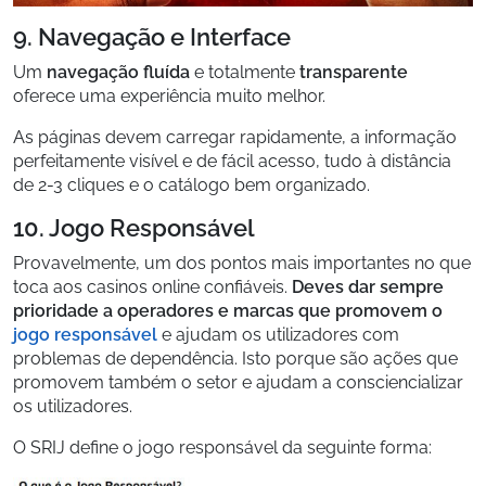
9. Navegação e Interface
Um
navegação fluída
e totalmente
transparente
oferece uma experiência muito melhor.
As páginas devem carregar rapidamente, a informação
perfeitamente visível e de fácil acesso, tudo à distância
de 2-3 cliques e o catálogo bem organizado.
10. Jogo Responsável
Provavelmente, um dos pontos mais importantes no que
toca aos casinos online confiáveis.
Deves dar sempre
prioridade a operadores e marcas que promovem o
jogo responsável
e ajudam os utilizadores com
problemas de dependência. Isto porque são ações que
promovem também o setor e ajudam a consciencializar
os utilizadores.
O SRIJ define o jogo responsável da seguinte forma: