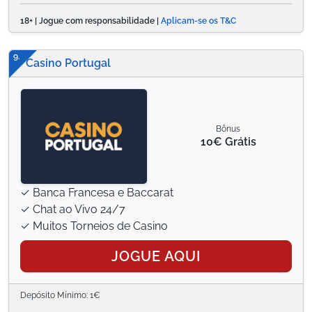
18+ | Jogue com responsabilidade |
Aplicam-se os T&C
9.
Casino Portugal
Bônus
10€ Grátis
Banca Francesa e Baccarat
Chat ao Vivo 24/7
Muitos Torneios de Casino
JOGUE AQUI
Depósito Mínimo: 1€