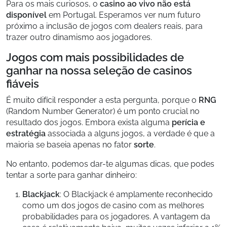
Para os mais curiosos, o
casino ao vivo não está
disponível
em Portugal. Esperamos ver num futuro
próximo a inclusão de jogos com dealers reais, para
trazer outro dinamismo aos jogadores.
Jogos com mais possibilidades de
ganhar na nossa seleção de casinos
fiáveis
É muito difícil responder a esta pergunta, porque o
RNG
(Random Number Generator) é um ponto crucial no
resultado dos jogos. Embora exista alguma
perícia e
estratégia
associada a alguns jogos, a verdade é que a
maioria se baseia apenas no fator
sorte
.
No entanto, podemos dar-te algumas dicas, que podes
tentar a sorte para ganhar dinheiro:
Blackjack
: O Blackjack é amplamente reconhecido
como um dos jogos de casino com as melhores
probabilidades para os jogadores. A vantagem da