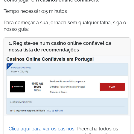
Tempo necessário:
5 minutos
Para começar a sua jornada sem qualquer falha, siga o
nosso guia:
1. Registe-se num casino online confiável da
nossa lista de recomendações
Clica aqui para ver os casinos
. Preencha todos os