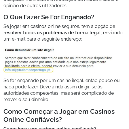
opinião de outros utilizadores.
O Que Fazer Se For Enganado?
Se jogar em casinos online seguros, tem a opção de
resolver todos os problemas de forma legal
, enviando
um e-mail para o seguinte endereço:
Se for enganado por um casino ilegal, então pouco ou
nada pode fazer. Deve ainda assim dirigir-se às
autoridades competentes, mas será complicado de
reaver o seu dinheiro.
Como Começar a Jogar em Casinos
Online Confiáveis?
Como jogar em casinos online confiáveis?