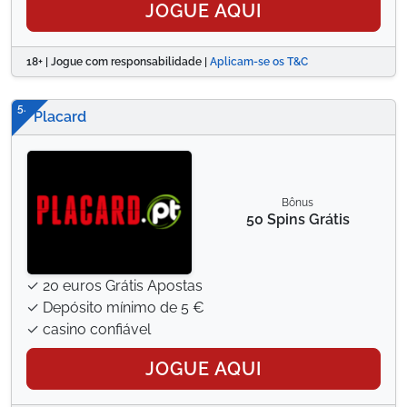
JOGUE AQUI
18+ | Jogue com responsabilidade |
Aplicam-se os T&C
5.
Placard
Bônus
50 Spins Grátis
20 euros Grátis Apostas
Depósito mínimo de 5 €
casino confiável
JOGUE AQUI