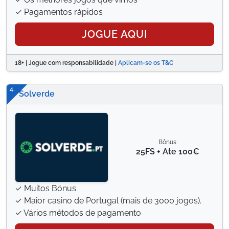
Pagamentos rápidos
JOGUE AQUI
18+ | Jogue com responsabilidade |
Aplicam-se os T&C
4.
Solverde
Bônus
25FS + Ate 100€
Muitos Bónus
Maior casino de Portugal (mais de 3000 jogos).
Vários métodos de pagamento