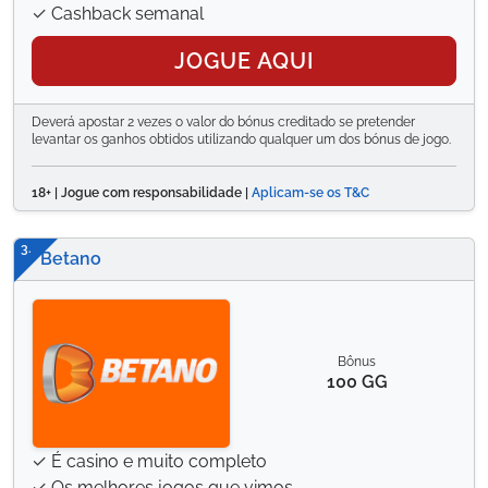
Cashback semanal
JOGUE AQUI
Deverá apostar 2 vezes o valor do bónus creditado se pretender
levantar os ganhos obtidos utilizando qualquer um dos bónus de jogo.
18+ | Jogue com responsabilidade |
Aplicam-se os T&C
3.
Betano
Bônus
100 GG
É casino e muito completo
Os melhores jogos que vimos