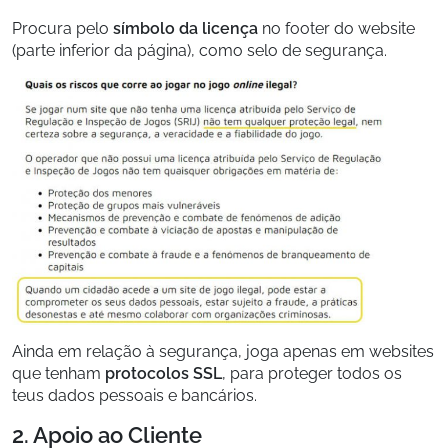
Procura pelo
símbolo da licença
no footer do website
(parte inferior da página), como selo de segurança.
Ainda em relação à segurança, joga apenas em websites
que tenham
protocolos SSL
, para proteger todos os
teus dados pessoais e bancários.
2. Apoio ao Cliente