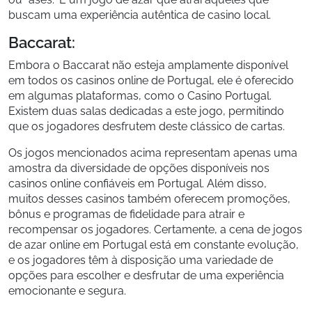
buscam uma experiência autêntica de casino local.
Baccarat:
Embora o Baccarat não esteja amplamente disponível
em todos os casinos online de Portugal, ele é oferecido
em algumas plataformas, como o Casino Portugal.
Existem duas salas dedicadas a este jogo, permitindo
que os jogadores desfrutem deste clássico de cartas.
Os jogos mencionados acima representam apenas uma
amostra da diversidade de opções disponíveis nos
casinos online confiáveis em Portugal. Além disso,
muitos desses casinos também oferecem promoções,
bônus e programas de fidelidade para atrair e
recompensar os jogadores. Certamente, a cena de jogos
de azar online em Portugal está em constante evolução,
e os jogadores têm à disposição uma variedade de
opções para escolher e desfrutar de uma experiência
emocionante e segura.