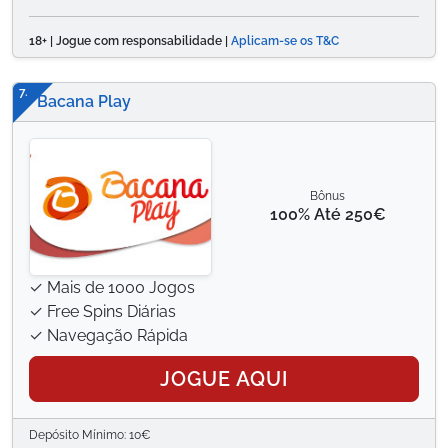
18+ | Jogue com responsabilidade |
Aplicam-se os T&C
7.
Bacana Play
Bônus
100% Até 250€
Mais de 1000 Jogos
Free Spins Diárias
Navegação Rápida
JOGUE AQUI
Depósito Mínimo: 10€