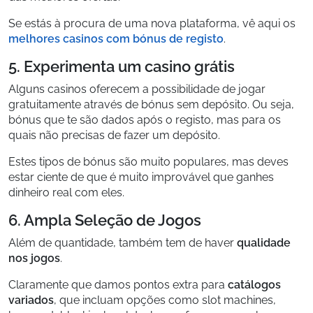
Se estás à procura de uma nova plataforma, vê aqui os
melhores casinos com bónus de registo
.
5. Experimenta um casino grátis
Alguns casinos oferecem a possibilidade de jogar
gratuitamente através de bónus sem depósito. Ou seja,
bónus que te são dados após o registo, mas para os
quais não precisas de fazer um depósito.
Estes tipos de bónus são muito populares, mas deves
estar ciente de que é muito improvável que ganhes
dinheiro real com eles.
6. Ampla Seleção de Jogos
Além de quantidade, também tem de haver
qualidade
nos jogos
.
Claramente que damos pontos extra para
catálogos
variados
, que incluam opções como slot machines,