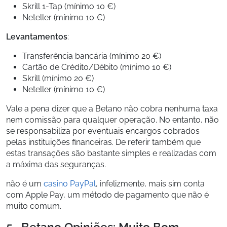
Skrill 1-Tap (mínimo 10 €)
Neteller (mínimo 10 €)
Levantamentos
:
Transferência bancária (mínimo 20 €)
Cartão de Crédito/Débito (mínimo 10 €)
Skrill (mínimo 20 €)
Neteller (mínimo 10 €)
Vale a pena dizer que a Betano não cobra nenhuma taxa
nem comissão para qualquer operação. No entanto, não
se responsabiliza por eventuais encargos cobrados
pelas instituições financeiras. De referir também que
estas transações são bastante simples e realizadas com
a máxima das seguranças.
não é um
casino PayPal
, infelizmente, mais sim conta
com Apple Pay, um método de pagamento que não é
muito comum.
5. Betano Opiniões: Muito Bom