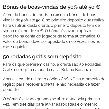
Bónus de boas-vindas de 50% até 50 €
Além do bónus dos 10 €, há ainda o bónus de boas-
vindas de 50% até 50 € no primeiro depósito que realiza.
Para usufruir desta oferta, o primeiro depósito tem de
ser no mínimo de 10 €. O bónus é ativado após o
depósito na conta do jogador de forma automática. O
valor do bónus deve ser apostado cinco vezes nos 30
dias seguintes.
50 rodadas grátis sem depósito
Para os que preferem casino, a oferta são 50 Rodadas
Grátis no registo na
slot
da casa: Betano Bonanza.
Apenas tem de utilizar o código CASINO no momento de
registo para receber a oferta, e não necessita de fazer
depósito.
O bónus é ativado quando se abre a
slot
pela primeira
vez. Tem três dias para ativar as rodadas e o mesmo