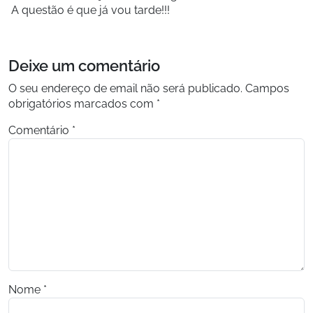
A questão é que já vou tarde!!!
Deixe um comentário
O seu endereço de email não será publicado.
Campos
obrigatórios marcados com
*
Comentário
*
Nome
*