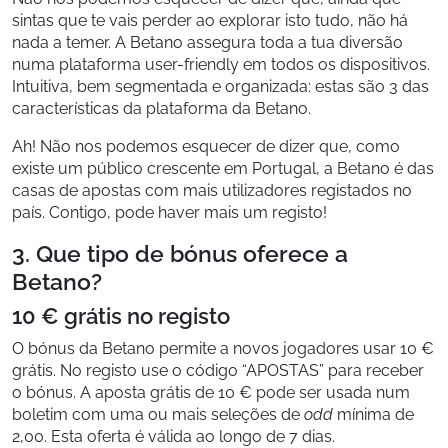
sintas que te vais perder ao explorar isto tudo, não há
nada a temer. A Betano assegura toda a tua diversão
numa plataforma user-friendly em todos os dispositivos.
Intuitiva, bem segmentada e organizada: estas são 3 das
características da plataforma da Betano.
Ah! Não nos podemos esquecer de dizer que, como
existe um público crescente em Portugal, a Betano é das
casas de apostas com mais utilizadores registados no
país. Contigo, pode haver mais um registo!
3. Que tipo de bónus oferece a
Betano?
10 € grátis no registo
O bónus da Betano permite a novos jogadores usar 10 €
grátis. No registo use o código “APOSTAS” para receber
o bónus. A aposta grátis de 10 € pode ser usada num
boletim com uma ou mais seleções de
odd
mínima de
2,00. Esta oferta é válida ao longo de 7 dias.