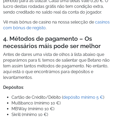
período para as utilizar. Cada uma delas vale 0,20 €. O
lucro destas rodadas grátis não tem condição extra,
sendo creditado no saldo real da conta do jogador.
Vê mais bónus de casino na nossa selecção de
casinos
com bónus de registo
.
4. Métodos de pagamento – Os
necessários máis pode ser melhor
Antes de dares uma vista de olhos à lista abaixo que
preparámos para ti, temos de salientar que Betano não
tem assim tantos métodos de pagamento. No entanto,
aqui está o que encontrámos para depósitos e
levantamentos.
Depósitos
:
Cartão de Crédito/Débito (
depósito mínimo 5 €
)
Multibanco (mínimo 10 €)
MBWay (mínimo 10 €)
Skrill (mínimo 10 €)