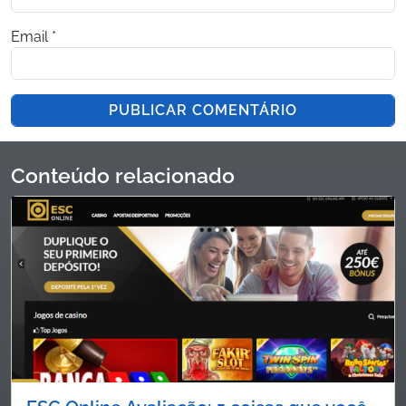
Email
*
Conteúdo relacionado