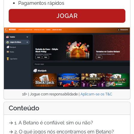
Pagamentos rápidos
JOGAR
18+ | Jogue com responsabilidade |
Aplicam-se os T&C
Conteúdo
→ 1. A Betano é confiável: sim ou não?
→ 2. O qué jogos nós encontramos em Betano?