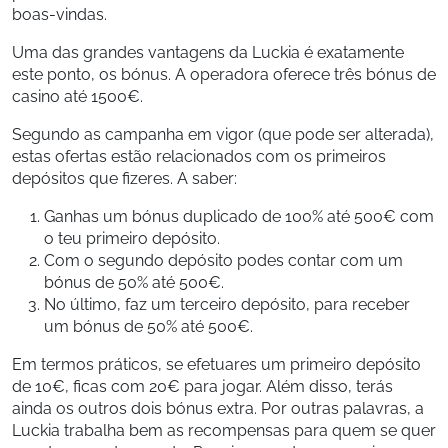
boas-vindas.
Uma das grandes vantagens da Luckia é exatamente
este ponto, os bónus. A operadora oferece três bónus de
casino até 1500€.
Segundo as campanha em vigor (que pode ser alterada),
estas ofertas estão relacionados com os primeiros
depósitos que fizeres. A saber:
Ganhas um bónus duplicado de 100% até 500€ com
o teu primeiro depósito.
Com o segundo depósito podes contar com um
bónus de 50% até 500€.
No último, faz um terceiro depósito, para receber
um bónus de 50% até 500€.
Em termos práticos, se efetuares um primeiro depósito
de 10€, ficas com 20€ para jogar. Além disso, terás
ainda os outros dois bónus extra. Por outras palavras, a
Luckia trabalha bem as recompensas para quem se quer