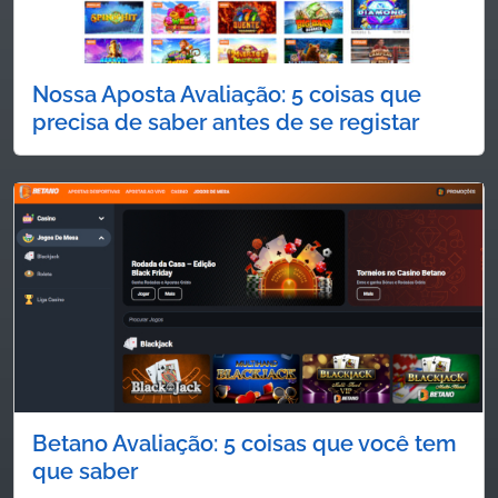
Nossa Aposta Avaliação: 5 coisas que
precisa de saber antes de se registar
Betano Avaliação: 5 coisas que você tem
que saber