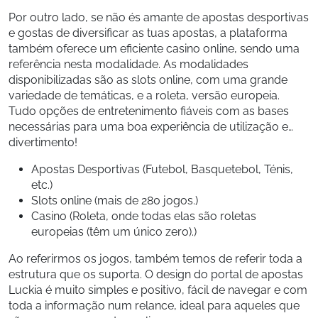
Por outro lado, se não és amante de apostas desportivas
e gostas de diversificar as tuas apostas, a plataforma
também oferece um eficiente casino online, sendo uma
referência nesta modalidade. As modalidades
disponibilizadas são as slots online, com uma grande
variedade de temáticas, e a roleta, versão europeia.
Tudo opções de entretenimento fiáveis com as bases
necessárias para uma boa experiência de utilização e…
divertimento!
Apostas Desportivas (Futebol, Basquetebol, Ténis,
etc.)
Slots online (mais de 280 jogos.)
Casino (Roleta, onde todas elas são roletas
europeias (têm um único zero).)
Ao referirmos os jogos, também temos de referir toda a
estrutura que os suporta. O design do portal de apostas
Luckia é muito simples e positivo, fácil de navegar e com
toda a informação num relance, ideal para aqueles que