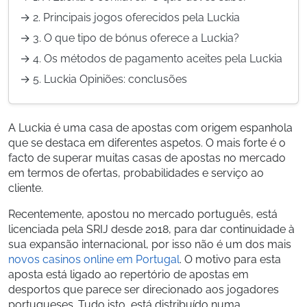
→ 2. Principais jogos oferecidos pela Luckia
→ 3. O que tipo de bónus oferece a Luckia?
→ 4. Os métodos de pagamento aceites pela Luckia
→ 5. Luckia Opiniões: conclusões
A Luckia é uma casa de apostas com origem espanhola
que se destaca em diferentes aspetos. O mais forte é o
facto de superar muitas casas de apostas no mercado
em termos de ofertas, probabilidades e serviço ao
cliente.
Recentemente, apostou no mercado português, está
licenciada pela SRIJ desde 2018, para dar continuidade à
sua expansão internacional, por isso não é um dos mais
novos casinos online em Portugal
. O motivo para esta
aposta está ligado ao repertório de apostas em
desportos que parece ser direcionado aos jogadores
portugueses. Tudo isto, está distribuído numa