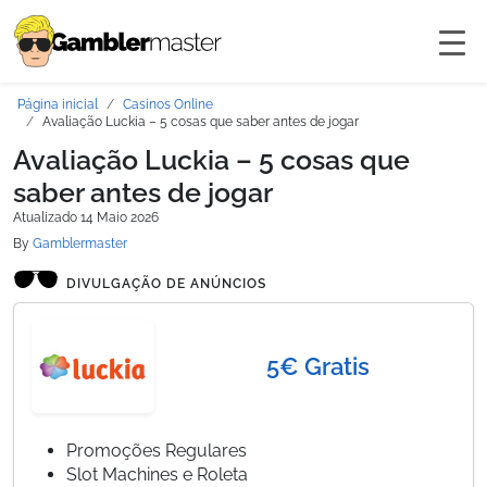
Saltar para o conteúdo
Página inicial
Casinos Online
Avaliação Luckia – 5 cosas que saber antes de jogar
Avaliação Luckia – 5 cosas que
saber antes de jogar
Atualizado 14 Maio 2026
By
Gamblermaster
DIVULGAÇÃO DE ANÚNCIOS
5€ Gratis
Promoções Regulares
Slot Machines e Roleta