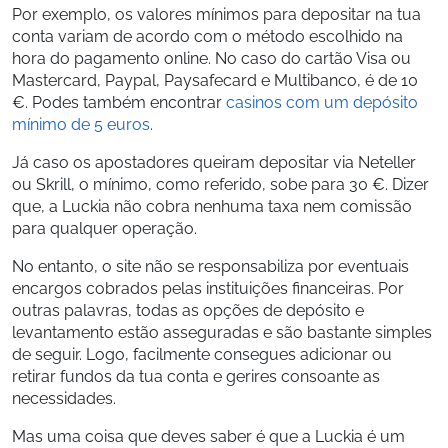
Por exemplo, os valores mínimos para depositar na tua
conta variam de acordo com o método escolhido na
hora do pagamento online. No caso do cartão Visa ou
Mastercard, Paypal, Paysafecard e Multibanco, é de 10
€. Podes também encontrar
casinos com um depósito
mínimo de 5 euros
.
Já caso os apostadores queiram depositar via Neteller
ou Skrill, o mínimo, como referido, sobe para 30 €. Dizer
que, a Luckia não cobra nenhuma taxa nem comissão
para qualquer operação.
No entanto, o site não se responsabiliza por eventuais
encargos cobrados pelas instituições financeiras. Por
outras palavras, todas as opções de depósito e
levantamento estão asseguradas e são bastante simples
de seguir. Logo, facilmente consegues adicionar ou
retirar fundos da tua conta e gerires consoante as
necessidades.
Mas uma coisa que deves saber é que a Luckia é um