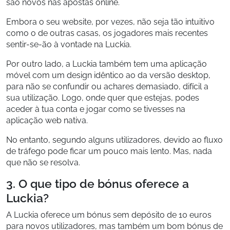
são novos nas apostas online.
Embora o seu website, por vezes, não seja tão intuitivo
como o de outras casas, os jogadores mais recentes
sentir-se-ão à vontade na Luckia.
Por outro lado, a Luckia também tem uma aplicação
móvel com um design idêntico ao da versão desktop,
para não se confundir ou achares demasiado, difícil a
sua utilização. Logo, onde quer que estejas, podes
aceder à tua conta e jogar como se tivesses na
aplicação web nativa.
No entanto, segundo alguns utilizadores, devido ao fluxo
de tráfego pode ficar um pouco mais lento. Mas, nada
que não se resolva.
3. O que tipo de bónus oferece a
Luckia?
A Luckia oferece um bónus sem depósito de 10 euros
para novos utilizadores, mas também um bom bónus de