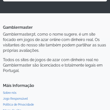
Gamblermaster
Gamblermaster.pt, como o nome sugere, é um site
focado em jogos de azar online com dinheiro real. Os
visitantes do nosso site também podem partilhar as suas
próprias avaliações.
Todos os sites de jogos de azar com dinheiro real no
Gamblermaster são licenciados e totalmente legais em
Portugal.
Máis Informação
Sobre nós
Jogo Responsável
Política de Privacidade