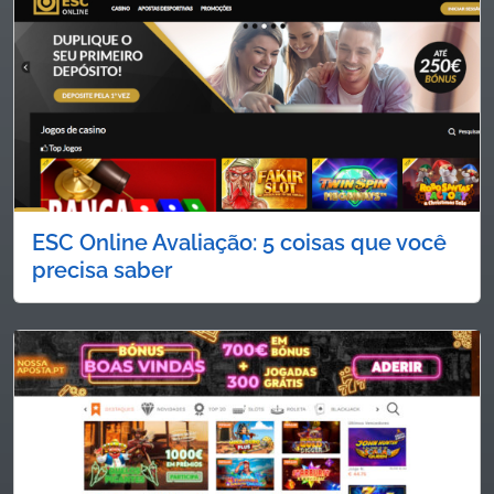
ESC Online Avaliação: 5 coisas que você
precisa saber