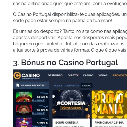
casino online onde quer que estejam, com a evolução
O Casino Portugal disponibiliza-te duas aplicações, u
sorte pode estar sempre na palma da tua mão!
És um ás do desporto? Tanto no site como nas aplicaç
apostas desportivas. Aposta nos desportos mais popul
hóquei no gelo, voleibol, futsal, corridas motorizadas
a tua sorte à prova de várias formas. O que é que vais
3. Bónus no Casino Portugal