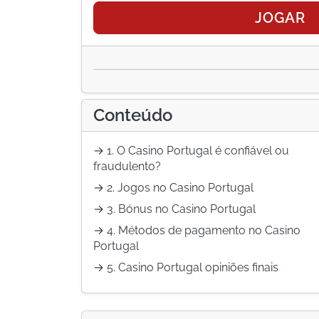
JOGAR
Conteúdo
→ 1. O Casino Portugal é confiável ou
fraudulento?
→ 2. Jogos no Casino Portugal
→ 3. Bónus no Casino Portugal
→ 4. Métodos de pagamento no Casino
Portugal
→ 5. Casino Portugal opiniões finais