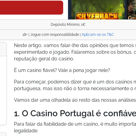
Depósito Mínimo: 1€
18+ | Jogue com responsabilidade |
Aplicam-se os T&C
Neste artigo, vamos falar-lhe das opiniões que temos
experimentado e jogado. Falaremos sobre os bónus, 
reputação geral do casino.
É um casino fiável? Vale a pena jogar nele?
Para começar, podemos dizer que é um dos casinos
portuguesa, mas isso não o torna necessariamente o 
Vamos dar uma olhadela ao resto das nossas análises
1. O Casino Portugal é confiáv
Para falar da fiabilidade de um casino, é muito importa
legalidade.