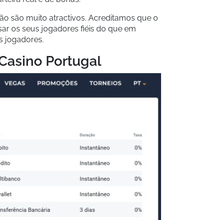
ão são muito atractivos. Acreditamos que o
r os seus jogadores fiéis do que em
s jogadores.
Casino Portugal