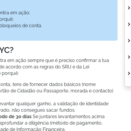
ntra em ação;
orquê;
bloqueios de conta.
KYC?
ra em ação sempre que é preciso confirmar a tua
, de acordo com as regras do SRIJ e da Lei
e porquê:
conta, tens de fornecer dados básicos (nome
artão de Cidadão ou Passaporte, morada e contacto)
evantar qualquer ganho, a validação de identidade
vado, não consegues sacar fundos.
do de 30 dias
Se juntares levantamentos acima
a aprofundar a diligência (método de pagamento,
ade de Informação Financeira.