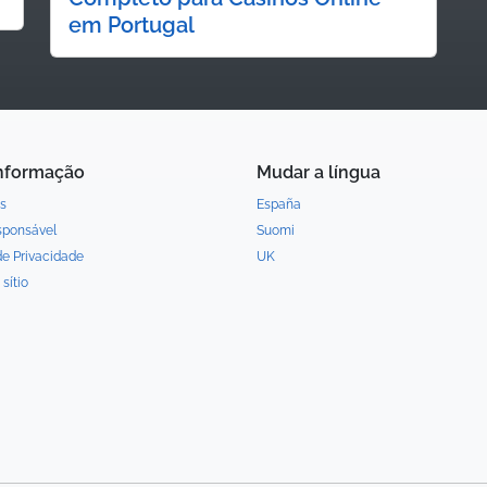
em Portugal
Informação
Mudar a língua
s
España
sponsável
Suomi
 de Privacidade
UK
sítio