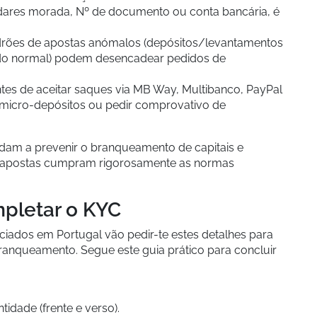
res morada, Nº de documento ou conta bancária, é
rões de apostas anómalos (depósitos/levantamentos
a do normal) podem desencadear pedidos de
tes de aceitar saques via MB Way, Multibanco, PayPal
r micro-depósitos ou pedir comprovativo de
udam a prevenir o branqueamento de capitais e
e apostas cumpram rigorosamente as normas
pletar o KYC
nciados em Portugal vão pedir-te estes detalhes para
branqueamento. Segue este guia prático para concluir
tidade (frente e verso).