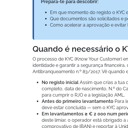
Prepara-te para descobrir:
Em que momento do registo o KYC e
Que documentos são solicitados e p
Como acelerar a aprovação e evitar 
Quando é necessário o 
O processo de KYC (Know Your Customer) ent
identidade e garantir a segurança financeira
Antibranqueamento n.º 83/2017. Vê quando 
No registo inicial
Assim que crias a tua 
completo, data de nascimento, N.º do C
para cumprir o RJO e a legislação AML.
Antes do primeiro levantamento
Para l
deve estar concluída — sem o KYC apro
Em levantamentos ≥ € 2 000 num perío
deste limiar, o operador está obrigado 
comprovativo de IBAN) e reportar à Unid