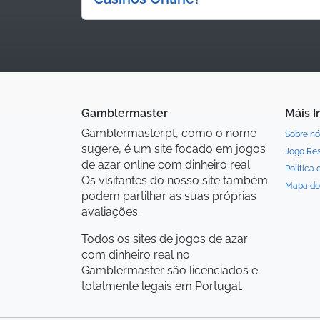
Gamblermaster
Máis 
Gamblermaster.pt, como o nome
Sobre nó
sugere, é um site focado em jogos
Jogo Re
de azar online com dinheiro real.
Política
Os visitantes do nosso site também
Mapa do 
podem partilhar as suas próprias
avaliações.
Todos os sites de jogos de azar
com dinheiro real no
Gamblermaster são licenciados e
totalmente legais em Portugal.