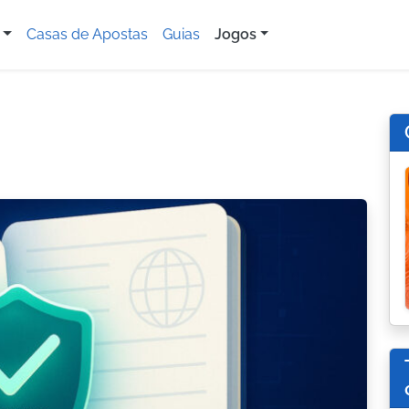
Casas de Apostas
Guias
Jogos